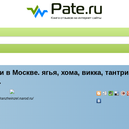
в Москве. ягья, хома, викка, тантри
.
/franzheinzel.narod.ru/