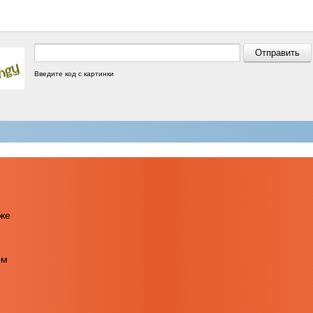
Введите код с картинки
бже
ом