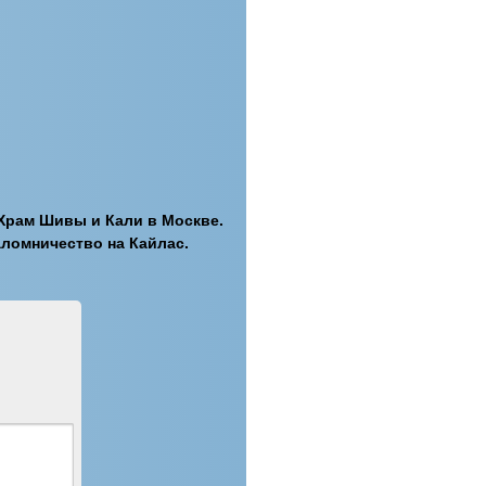
Храм Шивы и Кали в Москве.
аломничество на Кайлас.