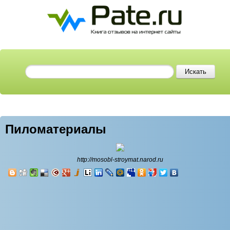
Пиломатериалы
http://mosobl-stroymat.narod.ru