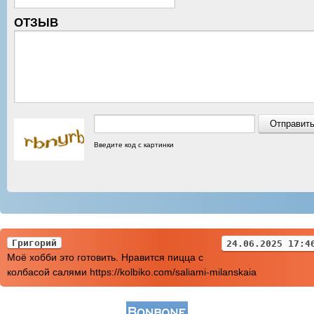
ОТЗЫВ
Введите код с картинки
Григорий
24.06.2025 17:4
Моё хобби это готовить. Нравится пицца с
колбасой салями https://kolbiko.com/saliami-milanskaia