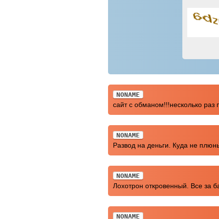
NONAME
сайт с обманом!!!несколько раз 
NONAME
Развод на деньги. Куда не плюнь
NONAME
Лохотрон откровенный. Все за б
NONAME