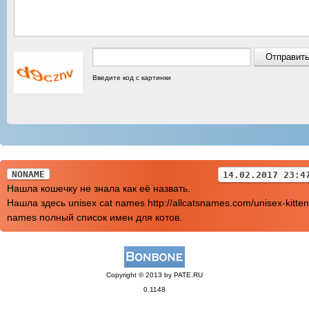
Введите код с картинки
NONAME
14.02.2017 23:4
Нашла кошечку не знала как её назвать.
Нашла здесь unisex cat names http://allcatsnames.com/unisex-kitten
names полный список имен для котов.
Copyright © 2013 by PATE.RU
0.1148