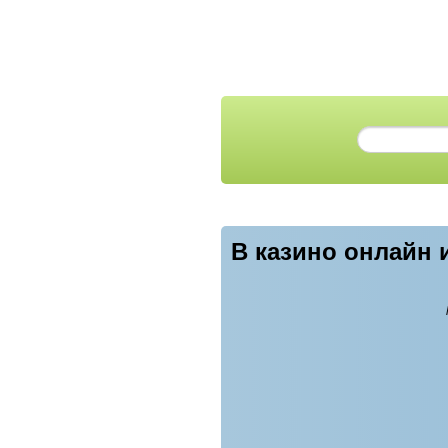
В казино онлайн 