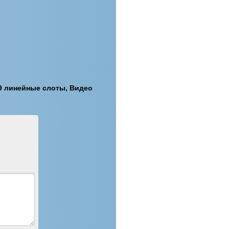
, 9 линейные слоты, Видео