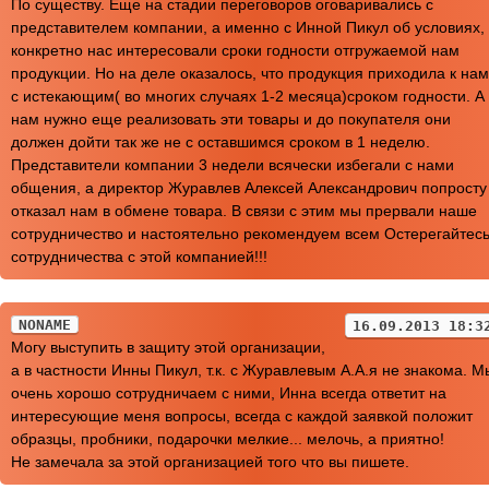
По существу. Еще на стадии переговоров оговаривались с
представителем компании, а именно с Инной Пикул об условиях,
конкретно нас интересовали сроки годности отгружаемой нам
продукции. Но на деле оказалось, что продукция приходила к нам
с истекающим( во многих случаях 1-2 месяца)сроком годности. А
нам нужно еще реализовать эти товары и до покупателя они
должен дойти так же не с оставшимся сроком в 1 неделю.
Представители компании 3 недели всячески избегали с нами
общения, а директор Журавлев Алексей Александрович попросту
отказал нам в обмене товара. В связи с этим мы прервали наше
сотрудничество и настоятельно рекомендуем всем Остерегайтес
сотрудничества с этой компанией!!!
NONAME
16.09.2013 18:3
Могу выступить в защиту этой организации,
а в частности Инны Пикул, т.к. с Журавлевым А.А.я не знакома. М
очень хорошо сотрудничаем с ними, Инна всегда ответит на
интересующие меня вопросы, всегда с каждой заявкой положит
образцы, пробники, подарочки мелкие... мелочь, а приятно!
Не замечала за этой организацией того что вы пишете.