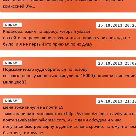
комиссией 3%...
NONAME
15.10.2013 20:2
Кидалово. ездил по адресу, который указан
на сайте. на ресепшене сказали такого офиса у них никогда не
было, и я не первый кто приехал по их душу
NONAME
23.10.2013 23:0
Подскажите,кто куда обратился по поводу
возврата денег,у меня сына кинули на 15000,написали заявление
милицию(((
NONAME
24.10.2013 21:1
меня тоже кинули на почти 19
тысяч.напишите мне вконтакте https://vk.com/zelenin_savely или н
почту savelyzelenin@gmail.com, мы с вами обсудим и у нас
получится быстрее вернуть деньги...очень срочно, потому что чем
быстрее, тем лучше