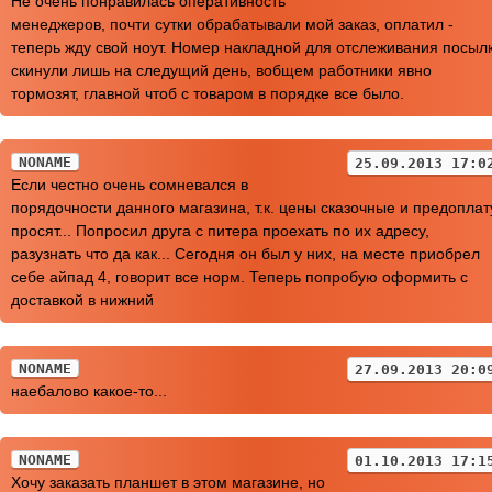
Не очень понравилась оперативность
менеджеров, почти сутки обрабатывали мой заказ, оплатил -
теперь жду свой ноут. Номер накладной для отслеживания посыл
скинули лишь на следущий день, вобщем работники явно
тормозят, главной чтоб с товаром в порядке все было.
NONAME
25.09.2013 17:0
Если честно очень сомневался в
порядочности данного магазина, т.к. цены сказочные и предоплат
просят... Попросил друга с питера проехать по их адресу,
разузнать что да как... Сегодня он был у них, на месте приобрел
себе айпад 4, говорит все норм. Теперь попробую оформить с
доставкой в нижний
NONAME
27.09.2013 20:0
наебалово какое-то...
NONAME
01.10.2013 17:1
Хочу заказать планшет в этом магазине, но