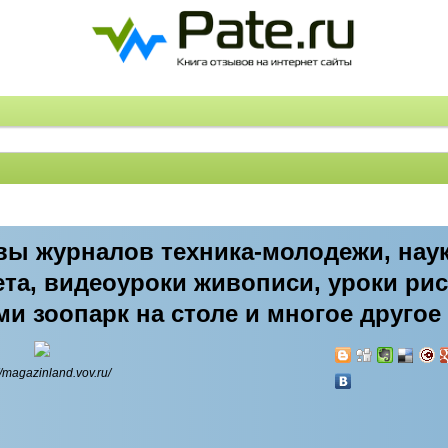
вы журналов техника-молодежи, нау
вета, видеоуроки живописи, уроки ри
ми зоопарк на столе и многое другое
//magazinland.vov.ru/