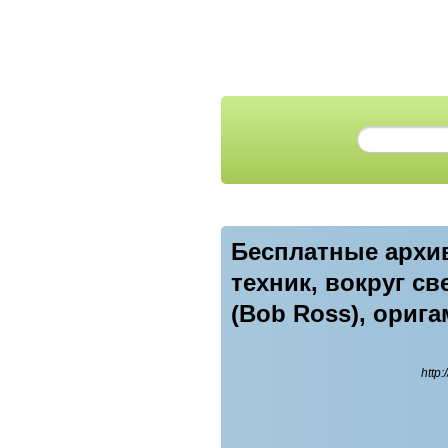
Бесплатные архи
техник, вокруг с
(Bob Ross), орига
http: