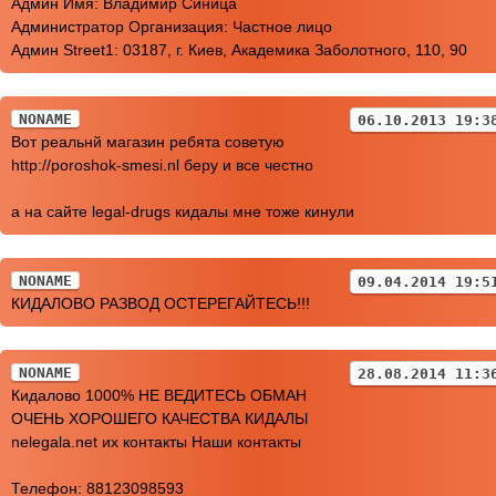
Админ Имя: Владимир Синица
Администратор Организация: Частное лицо
Админ Street1: 03187, г. Киев, Академика Заболотного, 110, 90
NONAME
06.10.2013 19:3
Вот реальнй магазин ребята советую
http://poroshok-smesi.nl беру и все честно
а на сайте legal-drugs кидалы мне тоже кинули
NONAME
09.04.2014 19:5
КИДАЛОВО РАЗВОД ОСТЕРЕГАЙТЕСЬ!!!
NONAME
28.08.2014 11:3
Кидалово 1000% НЕ ВЕДИТЕСЬ ОБМАН
ОЧЕНЬ ХОРОШЕГО КАЧЕСТВА КИДАЛЫ
nelegala.net их контакты Наши контакты
Телефон: 88123098593