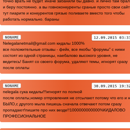
точно врать не будет. иначе забанили бы давно. и лично там брал
и беру постоянно. а вы говноконкуренты сраные просто свои сай
тут пиарите и конкурентов грязью поливаете вместо того чтобы
работать нормально. бараны
NONAME
12.09.2015 03:3
Nelegalanetmail@gmail.com кидалы 1000%
все положительные отзывы - фейк, все якобы "форумы" с ними
состоят из одной страницы, наебалово высокого уровня, не
ведитесь! Банят со своего форума, удаляют темы, игнорят сразу
после оплаты
NONAME
30.09.2015 19:3
nelegala сука кидалы!!!игнорят по полной
после оплаты,номер отпровления не отсылают потому что его и 
БЫЛО,с другого мыла пишешь сначала отвечают потом сразу
пропадают!пишите про них везде!!1000000000000%КИДАЛОВО
ПРОФЕСИОНАЛЬНОЕ