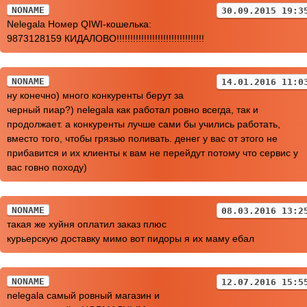
NONAME
30.09.2015 19:3
Nelegala Номер QIWI-кошелька:
9873128159 КИДАЛОВО!!!!!!!!!!!!!!!!!!!!!!!!!!!!!!!!
NONAME
14.01.2016 11:0
ну конечно) много конкуренты берут за
черный пиар?) nelegala как работал ровно всегда, так и
продолжает. а конкуренты лучше сами бы учились работать,
вместо того, чтобы грязью поливать. денег у вас от этого не
прибавится и их клиенты к вам не перейдут потому что сервис у
вас говно походу)
NONAME
08.03.2016 13:2
такая же хуйня оплатил заказ плюс
курьерскую доставку мимо вот пидоры я их маму ебал
NONAME
12.07.2016 15:5
nelegala самый ровный магазин и