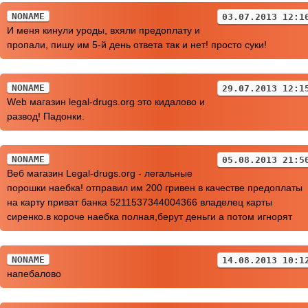
NONAME
03.07.2013 12:1
И меня кинули уроды, вхяли предоплату и
пропали, пишу им 5-й день ответа так и нет! просто суки!
NONAME
29.07.2013 12:1
Web магазин legal-drugs.org это кидалово и
развод! Падонки.
NONAME
05.08.2013 21:5
Веб магазин Legal-drugs.org - легальные
порошки наебка! отправил им 200 гривен в качестве предоплаты
на карту приват банка 5211537344004366 владелец карты
сиренко.в короче наебка полная,берут деньги а потом игнорят
NONAME
14.08.2013 10:1
напебалово