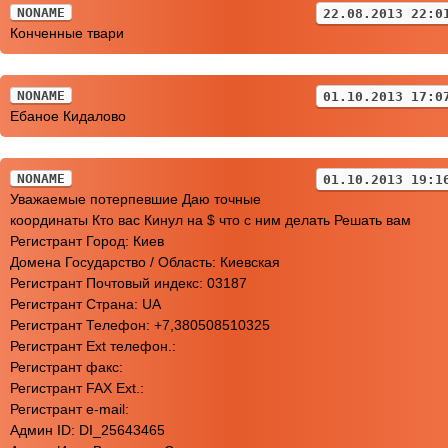
NONAME
22.08.2013 22:0
Конченные твари
NONAME
01.10.2013 17:0
Ебаное Кидалово
NONAME
01.10.2013 19:1
Уважаемые потерпевшие Даю точные
координаты Кто вас Кинул на $ что с ним делать Решать вам
Регистрант Город: Киев
Домена Государство / Область: Киевская
Регистрант Почтовый индекс: 03187
Регистрант Страна: UA
Регистрант Телефон: +7,380508510325
Регистрант Ext телефон.:
Регистрант факс:
Регистрант FAX Ext.:
Регистрант e-mail:
Админ ID: DI_25643465