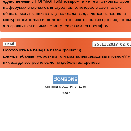
единственный с НОРМАЛНЫМ товаром. а не тем говном которое
на форумах впаривают. внатуре говно, которое в себя только
ебаната могут запихивать. у нелегала всегда четкое качество. а
конкурентам только и остается, что писать негатив про них, пото
что сравниться с ними не могут со своим говностафом.
Свой
25.11.2017 02:0
Оооооо уже на nelegala батон крошат?))
конкуры ебаные) уж ровный то магаз зачем закидывать говном? у
них всегда всё ровно было пиздоболы вы хреновы!
Copyright © 2013 by PATE.RU
0.0566