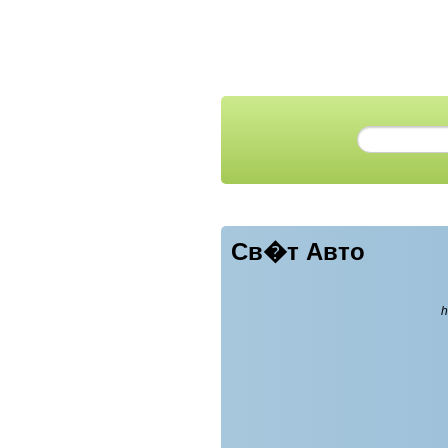
Св�т Авто
h