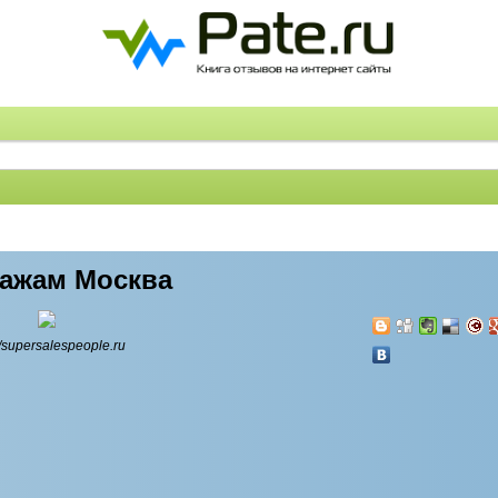
дажам Москва
//supersalespeople.ru