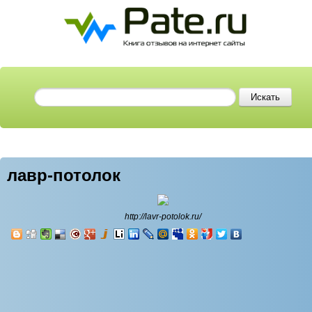
лавр-потолок
http://lavr-potolok.ru/