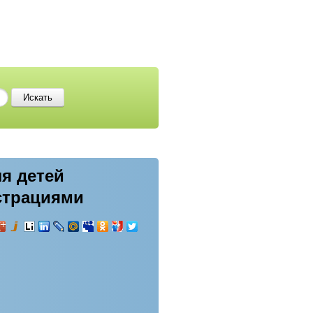
ля детей
страциями