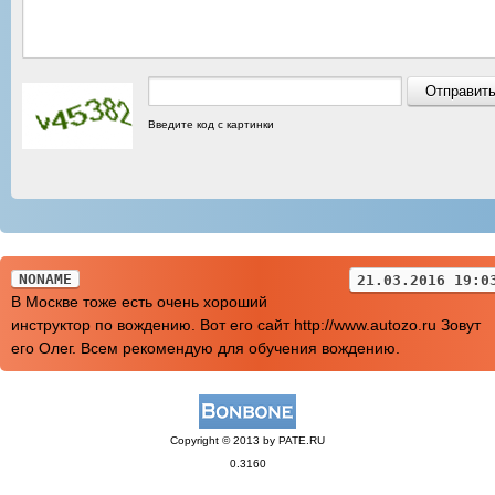
Введите код с картинки
NONAME
21.03.2016 19:0
В Москве тоже есть очень хороший
инструктор по вождению. Вот его сайт http://www.autozo.ru Зовут
его Олег. Всем рекомендую для обучения вождению.
Copyright © 2013 by PATE.RU
0.3160