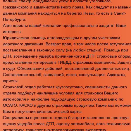
полный спектр юридических услуг в области уголовного,
гражданского и административного права. Как следует из названи
данная компания находиться на берегах Невы, то есть в Санкт-
Петербурге.
Авто-юристы нашей компании профессионально защитят Ваши
интересы.
Юридическая помощь автовладельцам и другим участникам
дорожного движения. Возврат прав, в том числе после вступлени
постановления в законную силу (на любой стадии). Помощь при
ДТП, возмещение ущерба причиненного в ДТП, страховые споры
представление интересов в ГИБДД, страховых компаниях. Защит
в суде. Обжалование действий, постановлений должностных лиц.
Составление жалоб, заявлений, исков, консультации. Адвокаты,
юристы.
Страховой отдел работает круглосуточно, специалисты данного
отдела подберут наилучшие условия для страховки Вашего
автомобиля и наиболее подходящую страховую компанию по
ОСАГО, КАСКО и другим страховым продуктам.Также мы поможе
Вам в получении диагностической карты.
Специалисты оценочного отдела быстро и качественно проведут
оценку ущерба после ДТП, оценку автомобиля, авто-техническую
экспертизу, транспортно-трасологическую экспертизу.