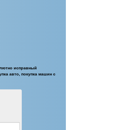
олютно исправный
пка авто, покупка машин с