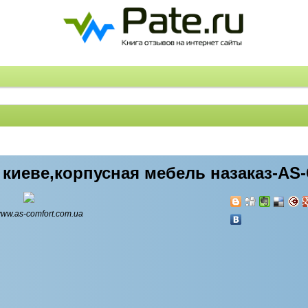
 киеве,корпусная мебель назаказ-AS-
/www.as-comfort.com.ua