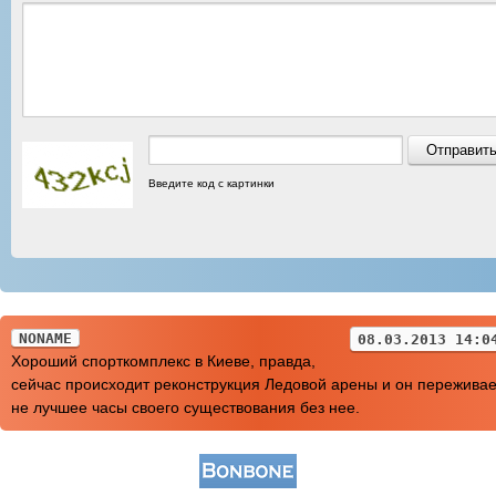
Введите код с картинки
NONAME
08.03.2013 14:0
Хороший спорткомплекс в Киеве, правда,
сейчас происходит реконструкция Ледовой арены и он переживае
не лучшее часы своего существования без нее.