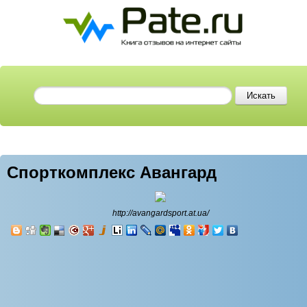
Спорткомплекс Авангард
http://avangardsport.at.ua/