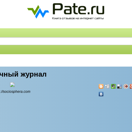
учный журнал
p://sociosphera.com