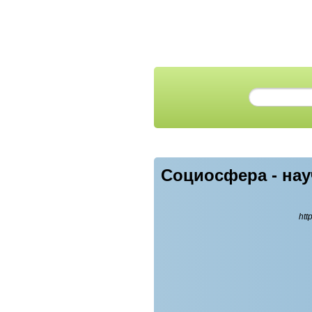
Социосфера - на
htt