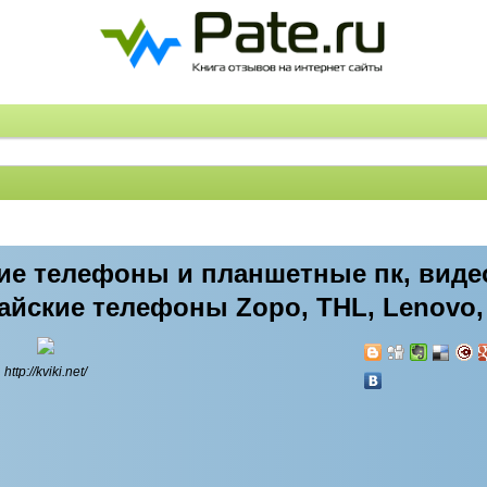
йские телефоны и планшетные пк, вид
йские телефоны Zopo, THL, Lenovo,
http://kviki.net/