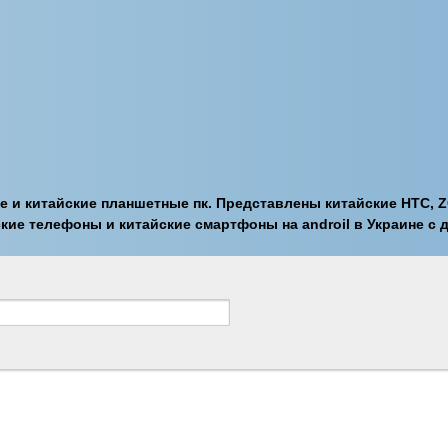
 и китайские планшетные пк. Представлены китайские HTC, ZO
йские телефоны и китайские смартфоны на androil в Украине с 