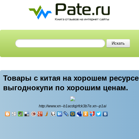
Товары с китая на хорошем ресурсе
выгоднокупи по хорошим ценам.
http://www.xn--b1acdqjrfck3b7e.xn--p1ai