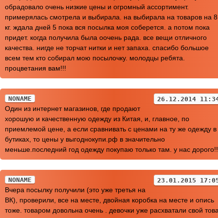
обрадовало очень низкие цены и огромный ассортимент.
примерялась смотрела и выбирала. на выбирала на товаров на 8
кг. ждала дней 5 пока вся посылка моя соберется. а потом пока
придет. когда получила была оочень рада. все вещи отличного
качества. нигде не торчат нитки и нет запаха. спасибо большое
всем тем кто собирал мою посылочку. молодцы ребята.
процветания вам!!!
NONAME
26.12.2014 11:3
Один из интернет магазинов, где продают
хорошую и качественную одежду из Китая, и, главное, по
приемлемой цене, а если сравнивать с ценами на ту же одежду в
бутиках, то цены у выгоднокупи.рф в значительно
меньше.последний год одежду покупаю только там. у нас дорого!!
NONAME
23.01.2015 17:0
Вчера посылку получили (это уже третья на
ВК), проверили, все на месте, двойная коробка на месте и опись
тоже. товаром довольна очень . девочки уже расхватали свой тов