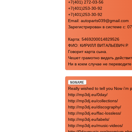
+7(401) 272-03-56
+7(401)253-30-92
+7(401)253-30-92
Email: autoparts039@gmail.com
Зарегистрирован в системе с: 0
Карта: 5469200014829526
ФИО: КИРИЛЛ ВИТАЛЬЕВИЧ Р.
Говорит карта сына.
Чешет грамотно видать действи
Ни в коем случае не переводите 
NONAME
Really wished to tell you Now i'm
http://mp3dj.eu/0day/
http://mp3dj.eu/collections/
http://mp3dj.eu/discography/
http://mp3dj.eu/flac-lossless/
http://mp3dj.eu/labels/
http://mp3dj.eu/music-videos/
http://0daymusic.org/premium.ph