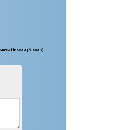
пчати Ниссан (Nissan),