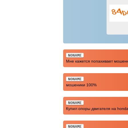
NONAME
Мне кажется попахивает мошен
NONAME
мошеники 100%
NONAME
Купил опоры двигателя на honda
NONAME