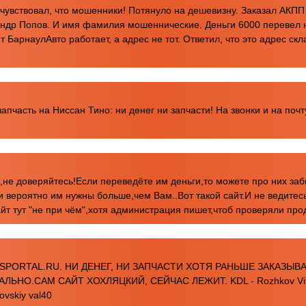
чувствовал, что мошенники! Потянуло на дешевизну. Заказал АКПП
андр Попов. И имя фамилия мошеннические. Деньги 6000 перевел на
т БарнаулАвто работает, а адрес не тот. Ответил, что это адрес скл
апчасть на Ниссан Тино: ни денег ни запчасти! На звонки и на почт
не доверяйтесь!Если переведёте им деньги,то можете про них заб
и вероятно им нужны больше,чем Вам..Вот такой сайт.И не ведитес
сайт тут "не при чём",хотя администрация пишет,чтоб проверяли пр
PORTAL.RU. НИ ДЕНЕГ, НИ ЗАПЧАСТИ ХОТЯ РАНЬШЕ ЗАКАЗЫВА
ЬНО.САМ САЙТ ХОХЛЯЦКИЙ, СЕЙЧАС ЛЕЖИТ. KDL - Rozhkov Vita
ovskiy val40