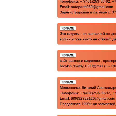
Телефоны: +7(401)253-30-92, +7
Email: autoparts039@gmail.com
Зарегистрирован в системе с: 0
NONAME
Это кидалы , не запчастей не де
вопросы уже никто не ответит, де
NONAME
сайт развод и кидалово , прове
brovkin.dmitriy.1989@mail.ru - 
NONAME
Мошенники: Виталий Александров 
Телефоны: +7(401)253-30-92, +7
Email: t89632932120@gmail.com
Предоплата 100%: ни запчастей,