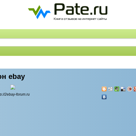
он ebay
tp://2ebay-forum.ru