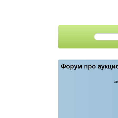
Форум про аукци
ht