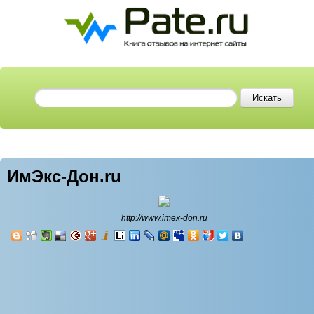
ИмЭкс-Дон.ru
http://www.imex-don.ru