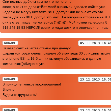
Они полные дебилы там не кто не чего не
знает, а сайт то делают.Вот моей знакомой сделали сайт я уже
неделю не могу у них взять ФТП доступ.Они не знают что это
такое.Для них ФТП доступ это мат!! Ты говоришь отправь мне ФТ
они в ответ пишут не матерись ))))))))))) Мой номер телефона 8
915 245 15 53 НЕРСИК звоните когда хотите я отвечаю что писал
NONAME
05.11.2013 16:4
Заказал сайт не читав отзывы про данную
шараш контору,и очень пожалел об этом,ведь 30 с лишним тысяч
это iphone 5S на 16гб,а я их выкинул обратившись в данную
компанию(((обидно сцуко...
NONAME
23.12.2013 18:5
В принципе ,конкретно,оперативно!
Вполне!!!!!
Будем сотрудничать!
NONAME
23.12.2013 18:5