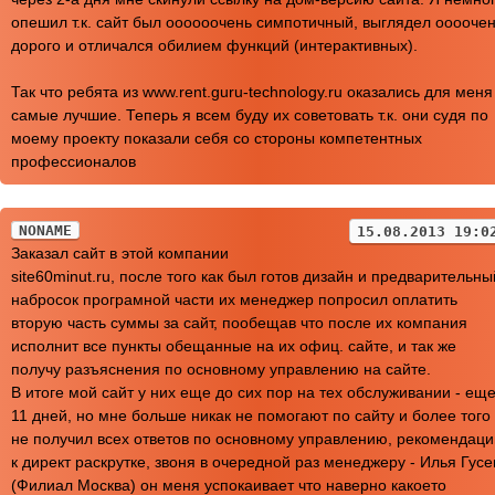
опешил т.к. сайт был оооооочень симпотичный, выглядел ооооче
дорого и отличался обилием функций (интерактивных).
Так что ребята из www.rent.guru-technology.ru оказались для меня
самые лучшие. Теперь я всем буду их советовать т.к. они судя по
моему проекту показали себя со стороны компетентных
профессионалов
NONAME
15.08.2013 19:0
Заказал сайт в этой компании
site60minut.ru, после того как был готов дизайн и предварительны
набросок програмной части их менеджер попросил оплатить
вторую часть суммы за сайт, пообещав что после их компания
исполнит все пункты обещанные на их офиц. сайте, и так же
получу разъяснения по основному управлению на сайте.
В итоге мой сайт у них еще до сих пор на тех обслуживании - ещ
11 дней, но мне больше никак не помогают по сайту и более того
не получил всех ответов по основному управлению, рекомендаци
к директ раскрутке, звоня в очередной раз менеджеру - Илья Гусе
(Филиал Москва) он меня успокаивает что наверно какоето