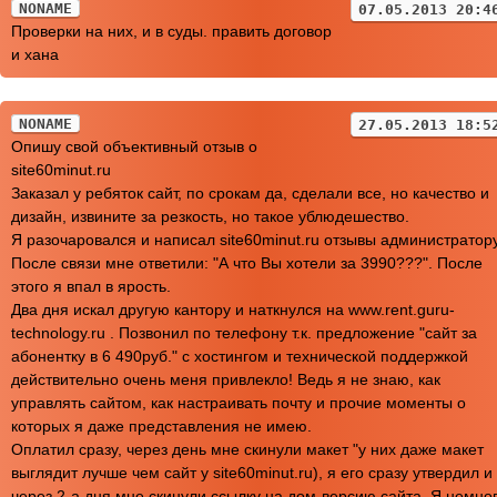
NONAME
07.05.2013 20:4
Проверки на них, и в суды. править договор
и хана
NONAME
27.05.2013 18:5
Опишу свой объективный отзыв о
site60minut.ru
Заказал у ребяток сайт, по срокам да, сделали все, но качество и
дизайн, извините за резкость, но такое ублюдешество.
Я разочаровался и написал site60minut.ru отзывы администратору
После связи мне ответили: "А что Вы хотели за 3990???". После
этого я впал в ярость.
Два дня искал другую кантору и наткнулся на www.rent.guru-
technology.ru . Позвонил по телефону т.к. предложение "сайт за
абонентку в 6 490руб." с хостингом и технической поддержкой
действительно очень меня привлекло! Ведь я не знаю, как
управлять сайтом, как настраивать почту и прочие моменты о
которых я даже представления не имею.
Оплатил сразу, через день мне скинули макет "у них даже макет
выглядит лучше чем сайт у site60minut.ru), я его сразу утвердил и
через 2-а дня мне скинули ссылку на дом-версию сайта. Я немно