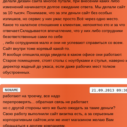
делали дизайн сайта многое путали, при внесении каких либо
изменений начинается долгое ожидание ответа. Мы делали сайт
за 10 тысяч. Понимаем, что за эти деньги сайт без особых
излишков, но сервис у них ужас просто.Всё через одно место.
Какое то халатное отношение к клиентам, непонятно кто и за что
отвечает.Складывается впечатление, что у них либо сотрудники
безответственные сами по себе
, либо сотрудников мало и они не успевают справиться со всем.
Сайт внутри тоже корявый какой-то.
Я вообще опешила,когда увидела в каком офисе они работают.
Старое помещение, стоят столы с ноутбуками и стулья, наверно 
директор жадный до ужаса, если даже рабочих мест толком
обустроенных.
NONAME
21.09.2013 09:3
работают на троечку, все надо
перепроверять... обратная связь не работает.
но с другой стороны чего же было ожидать за такие деньги?
Свою работу выполнили сайт визитка есть, а за серьезным
корпоративным сайтом,или же инет магазином желаю Вам
обращаться к другим компаниям.