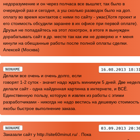
недоразумение и он через полчаса все вышлет, так было в
очередной раз и сегодня, а уш сколько разводок было на доп.
оплату во время контактов с ними по сайту - ужас(Хотя проект и
его стоимость обсудили заранее в их офисе при первой оплате).
Друзья не попадайтесь на этот лохотрон, в итоге я вынужден
дорабатывать сайт в др. месте так как им не доверяю и + меня
кинули на обещанные работы после полной оплаты сделки.
Алексей (Москва)
NONAME
16.08.2013 18:3
Делали все очень и очень долго, если
говорят 1-2 суток - значит надо ждать минимум 5 дней. Две недел
делали сайт - одна найденная картинка в интернете, и ВСЁ.
Единственную пользу, которую я извлек из работы с этими
разработчиками - никогда не надо вестись на дешевую стоимость
якобы быстрое выполнение заказа.
NONAME
03.09.2013 20:3
Заказали сайт у http://site60minut.ru/ . Пока