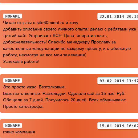
NONAME
22.01.2014 20:1
Читаю отзывы о site60minut.ru и хочу
добавить описание своего личного опыта: делаю с ребятами уже
третий сайт. Устраивает ВСЕ! Цена, оперативность,
доброжелательность! Спасибо менеджеру Ярославу за
качественные консультации по каждому проекту, и стабильную
работу, несмотря на все мои замечания)
Успехов в работе!
NONAME
03.02.2014 11:4
Это просто ужас. Безтолковые.
Безответственные. Разгельдяи. Сделали сай за 15 тыс. Руб.
Обещали за 7 дней. Получилось 20 дней. Всех обманывают.
Просто котострофа.
NONAME
15.04.2014 16:0
говно компания