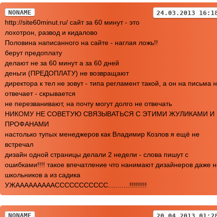
NONAME
24.03.2013 16:1
http://site60minut.ru/ сайт за 60 минут - это
лохотрон, развод и кидалово
Половина написанного на сайте - наглая ложь!!
берут предоплату
делают не за 60 минут а за 60 дней
деньги (ПРЕДОПЛАТУ) не возвращают
директора к тел не зовут - типа регламент такой, а он на письма 
отвечает - скрывается
не перезванивают, на почту могут долго не отвечать
НИКОМУ НЕ СОВЕТУЮ СВЯЗЫВАТЬСЯ С ЭТИМИ ЖУЛИКАМИ И
ПРОФАНАМИ
настолько тупых менеджеров как Владимир Козлов я ещё не
встречал
дизайн одной страницы делали 2 недели - слова пишут с
ошибками!!!! такое впечатление что нанимают дизайнеров даже н
школьников а из садика
УЖАААААААААССССССССССС...........!!!!!!!!!
NONAME
20.04.2013 01:2