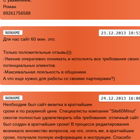
C уважением,
Роман
89261756588
NONAME
23.12.2013 18:5
Для нас сайт 60 мин. это:
Только положительные отзывы)))
-Умение оперативно понимать и исполнять все требования своих
потенциальных клиентов.
-Максимальная лояльность в общениии.
А что еще нужно для работы со своими партнерами?)
NONAME
24.12.2013 16:0
Необходим был сайт-визитка в кратчайшие
сроки и по разумной цене. Специалисты компании "Site60Minut"
смогли полностью удовлетворить оба требования: отличный сайт
был создан в кратчайшие сроки! В процессе редактирования
возникало множество вопросов, на что, опять же, в кратчайшие
сроки, получали полную информацию и инструкции. Спасибо