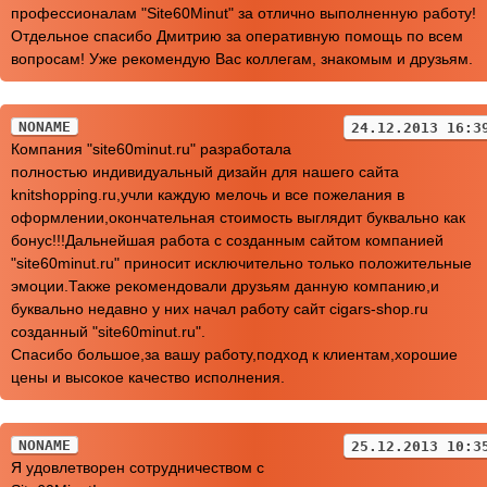
профессионалам "Site60Minut" за отлично выполненную работу!
Отдельное спасибо Дмитрию за оперативную помощь по всем
вопросам! Уже рекомендую Вас коллегам, знакомым и друзьям.
NONAME
24.12.2013 16:3
Компания "site60minut.ru" разработала
полностью индивидуальный дизайн для нашего сайта
knitshopping.ru,учли каждую мелочь и все пожелания в
оформлении,окончательная стоимость выглядит буквально как
бонус!!!Дальнейшая работа с созданным сайтом компанией
"site60minut.ru" приносит исключительно только положительные
эмоции.Также рекомендовали друзьям данную компанию,и
буквально недавно у них начал работу сайт cigars-shop.ru
созданный "site60minut.ru".
Спасибо большое,за вашу работу,подход к клиентам,хорошие
цены и высокое качество исполнения.
NONAME
25.12.2013 10:3
Я удовлетворен сотрудничеством с