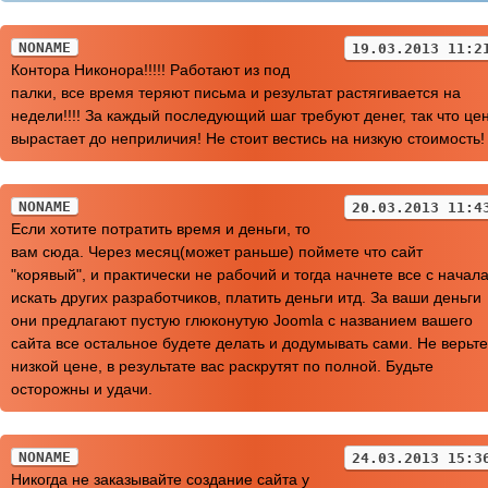
NONAME
19.03.2013 11:2
Контора Никонора!!!!! Работают из под
палки, все время теряют письма и результат растягивается на
недели!!!! За каждый последующий шаг требуют денег, так что це
вырастает до неприличия! Не стоит вестись на низкую стоимость!
NONAME
20.03.2013 11:4
Если хотите потратить время и деньги, то
вам сюда. Через месяц(может раньше) поймете что сайт
"корявый", и практически не рабочий и тогда начнете все с начала
искать других разработчиков, платить деньги итд. За ваши деньги
они предлагают пустую глюконутую Joomla с названием вашего
сайта все остальное будете делать и додумывать сами. Не верьте
низкой цене, в результате вас раскрутят по полной. Будьте
осторожны и удачи.
NONAME
24.03.2013 15:3
Никогда не заказывайте создание сайта у