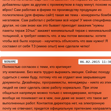
добавлены один за другим с промежутком в пару минут, похоже н
вброс! Сам работаю в фирме по производству продукции из
полиэтилена (для фирмы сайт) такая же тема - конкуренты бомбя
негативом. Сам работал с ребятами всё норм! У меня специфика
другая, но сам знаю как это бывает приходит заказчик "нужны
пакеты тираж 10тыс" закажет минимальный тираж с минимальной
толщиной, а требует невесть что. и мы потом виноваты. хотите
чтобы всё было хорошо - научитесь объяснять что вам нужно! Я
составил от себя ТЗ (имею опыт) мне сделали четко!
NONAME
06.02.2015 11:3
Полностью согласен с теми, кто критикует
эту компанию. Без мата трудно выражать эмоции. Сейчас походу 
судиться с ними буду, потому что не отдают мне закрывающие
документы. Дизайнеры, программисты, менеджеры - никто из эти
людей не смог сделать свою работу нормально. При этом
общаться напрямую можно только с менеджерами, которые
вообще не понимают ни в чем, они даже не знают, что такое акт
выполненных работ. Контактов директора нет, на электронную
почту не отвечают, придется официальную претензию направлять