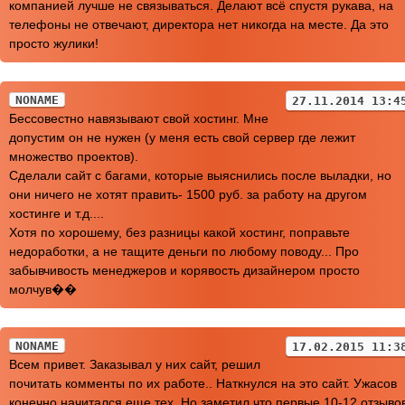
компанией лучше не связываться. Делают всё спустя рукава, на
телефоны не отвечают, директора нет никогда на месте. Да это
просто жулики!
NONAME
27.11.2014 13:4
Бессовестно навязывают свой хостинг. Мне
допустим он не нужен (у меня есть свой сервер где лежит
множество проектов).
Сделали сайт с багами, которые выяснились после выладки, но
они ничего не хотят править- 1500 руб. за работу на другом
хостинге и т.д....
Хотя по хорошему, без разницы какой хостинг, поправьте
недоработки, а не тащите деньги по любому поводу... Про
забывчивость менеджеров и корявость дизайнером просто
молчув��
NONAME
17.02.2015 11:3
Всем привет. Заказывал у них сайт, решил
почитать комменты по их работе.. Наткнулся на это сайт. Ужасов
конечно начитался еще тех. Но заметил что первые 10-12 отзыво