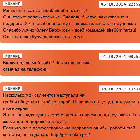
NONAME
06.10.2014 22:5
Решил написать о site60minut.ru отзывы!
Они только положительные. Сделали быстро, качественно и
недорого. И что особенно радует - внимательность сотрудников.
Спасибо лично Олегу Барсукову и всей командей site60minut.ru!
Отзывы о вас буду рассказывать на 5+!
NONAME
14.10.2014 00:5
Барсуков, где мой сайт?! Че ты прячешься,
отвечай на телефон!!!
NONAME
30.10.2014 13:3
Несколько моих клиентов наступали на
грабли общения с этой конторой. Повелись на цену, а получили в
итоге херню.
Это из разряда купить телегу вместо современного грузовика. То
же можно же перевозить грузы.
Если что, то я профессионально исправлю ошибки работы этой
конторы, но за дорого: http://promolab.pro/