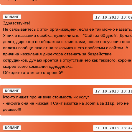
NONAME
17.10.2013 13:0
Здравствуйте!
Не связывайтесь с этой организацией, если ее так можно назвать.
У них в названии ошибка, нужно читать - "Сайт за 60 дней". Дела
долго, директор не общается с клиентами, после получения пост
оплаты вообще плюют на заказчика и его проблемы с сайтом. А
причина нежелания директора отвечать за бездействие
сотрудников, думаю кроется в отсутствии его как такового, короче
скорее всего компания однодневка.
Обходите это место стороной!!!
NONAME
17.10.2013 13:1
Кто-то пишет про низкую стоимость их услуг
- нифига она не низкая!!! Сайт визитка на Joomla за 11т.р. это не
дешево!!!
NONAME
31.10.2013 23:4