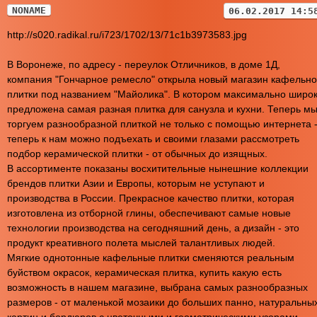
NONAME
06.02.2017 14:5
http://s020.radikal.ru/i723/1702/13/71c1b3973583.jpg
В Воронеже, по адресу - переулок Отличников, в доме 1Д,
компания "Гончарное ремесло" открыла новый магазин кафельн
плитки под названием "Майолика". В котором максимально широ
предложена самая разная плитка для санузла и кухни. Теперь м
торгуем разнообразной плиткой не только с помощью интернета 
теперь к нам можно подъехать и своими глазами рассмотреть
подбор керамической плитки - от обычных до изящных.
В ассортименте показаны восхитительные нынешние коллекции
брендов плитки Азии и Европы, которым не уступают и
производства в России. Прекрасное качество плитки, которая
изготовлена из отборной глины, обеспечивают самые новые
технологии производства на сегодняшний день, а дизайн - это
продукт креативного полета мыслей талантливых людей.
Мягкие однотонные кафельные плитки сменяются реальным
буйством окрасок, керамическая плитка, купить какую есть
возможность в нашем магазине, выбрана самых разнообразных
размеров - от маленькой мозаики до больших панно, натуральны
картин и бордюров с цветочными и геометрическими узорами.