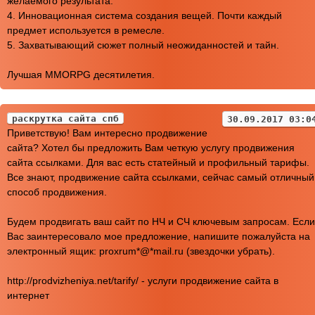
желаемого результата.
4. Инновационная система создания вещей. Почти каждый
предмет используется в ремесле.
5. Захватывающий сюжет полный неожиданностей и тайн.
Лучшая MMORPG десятилетия.
раскрутка сайта спб
30.09.2017 03:0
Приветствую! Вам интересно продвижение
сайта? Хотел бы предложить Вам четкую услугу продвижения
сайта ссылками. Для вас есть статейный и профильный тарифы.
Все знают, продвижение сайта ссылками, сейчас самый отличный
способ продвижения.
Будем продвигать ваш сайт по НЧ и СЧ ключевым запросам. Если
Вас заинтересовало мое предложение, напишите пожалуйста на
электронный ящик: proxrum*@*mail.ru (звездочки убрать).
http://prodvizheniya.net/tarify/ - услуги продвижение сайта в
интернет