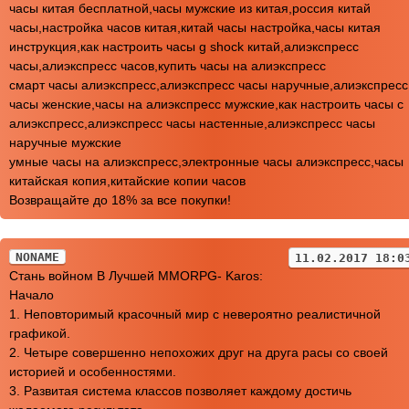
часы китая бесплатной,часы мужские из китая,россия китай
часы,настройка часов китая,китай часы настройка,часы китая
инструкция,как настроить часы g shock китай,алиэкспресс
часы,алиэкспресс часов,купить часы на алиэкспресс
смарт часы алиэкспресс,алиэкспресс часы наручные,алиэкспресс
часы женские,часы на алиэкспресс мужские,как настроить часы с
алиэкспресс,алиэкспресс часы настенные,алиэкспресс часы
наручные мужские
умные часы на алиэкспресс,электронные часы алиэкспресс,часы
китайская копия,китайские копии часов
Возвращайте до 18% за все покупки!
NONAME
11.02.2017 18:0
Стань войном В Лучшей MMORPG- Karos:
Начало
1. Неповторимый красочный мир с невероятно реалистичной
графикой.
2. Четыре совершенно непохожих друг на друга расы со своей
историей и особенностями.
3. Развитая система классов позволяет каждому достичь