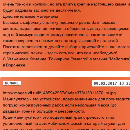
очень тонкой и хрупкой, но эта плитка крепче настоящего камня и
будет радовать вас многие десятилетия.
Дополнительные материалы
Выложить кафельную плитку идеально ровно Вам поможет
система выравнивания плитки, а обеспечить доступ к кроющимся
под ней коммуникациям смогут ревизионные люки-невидимки,
какие совершенно незаметны под закрывающей их плиткой.
Посетите remeslovrn.ru делайте выбор и приезжайте в наш магаз
керамической плитки - здесь есть все, что вам необходимо!
С Уважением Команда "Гончарное Ремесло" магазина "Майолика
в Воронеже.
NONAME
09.02.2017 13:2
http://images.vfl.ru/ii/1485942957/0adae373/15911870_m.jpg
Манипулятор - это устройство, предназначенное для производств
погрузочно-разгрузочных работ, если небольшая масса (до
двадцати тонн) и большой маневренности.
Кран-манипулятор - это подъемный кран стрелового типа,
установленный на автомобильном шасси и который служит для
загрузки и разгрузки отдельными и сыпучими грузами в таре и их