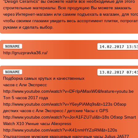
"Design Ceramics" вы сможете найти все необходимые для этого
строительные материалы. Всю продукцию Вы можете заказать
через Интернет-магазин или самим подъехать в магазин, для того
чтобы своими глазами увидеть весь ассортимент плитки, потрогат
руками и сделать выбор.
NONAME
14.02.2017 13:5
http://gruzpravka36.ru/
NONAME
13.02.2017 07:4
Подборка самых крутых и качественных
часов с Али Экспресс
http://www.youtube.com/watch?v=DFrlpAMaxW0&feature=youtu.be
Топ 5 часов 2017 года
http://www.youtube.com/watch?v=Y6eyPiAMq9s&t=123s Обзор
дестких часов с Али Экспресс / детские Часы с GPS
http://www.youtube.com/watch?v=JorA1FZU7uI&t=18s Обзор Smart
Watch X10 Умные часы Aliexpress
http://www.youtube.com/watch?v=K41nmHYZoRM&t=120s
Ультратонкие мужские кварцевые наручные часы Julius JA577