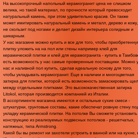
На высокопрочный напольный керамогранит цена не слишком
велика, но такой материал, по прочности который превосходит
натуральный камень, при этом удивительно красив. Он также
может имитировать натуральный камень и металл, дерево и кожу,
не скользит под ногами и делает дизайн интерьера солидным и
шикарным.
У нас магазине можно купить и все для того, чтобы приобретенн
плитку уложить на на пол или стены например клей для
керамической плитки и клей для керамогранита - купить в Тамбов
есть возможность у нас самые проверенные поставщики. Можно 
нас и наливной пол купить, сделав идеальную основу для того,
чтобы укладывать керамогранит. Еще в наличии и многоцветная
затирка для плитки, которой есть возможность замаскировать ще
между отдельными плитками. Это высококачественная затирка
Litokol, которая производится компанией из Италии.
В ассортименте магазина имеются и остальные сухие смеси -
штукатурки, грунтовые составы, какие обеспечат ровную стену по
укладку керамической плитки. На потолке Вы сможете установить
конструкцию из реализуемых подвесных потолков - решетчатых,
натяжных, типа Armstrong.
Какой бы вы ремонт ни захотели устроить в ванной или на кухне, 