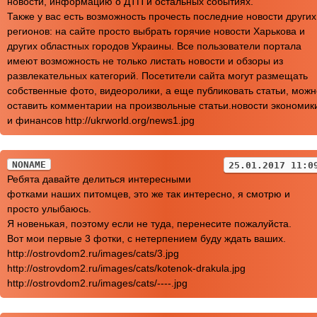
новости, информацию о ДТП и остальных событиях.
Также у вас есть возможность прочесть последние новости других
регионов: на сайте просто выбрать горячие новости Харькова и
других областных городов Украины. Все пользователи портала
имеют возможность не только листать новости и обзоры из
развлекательных категорий. Посетители сайта могут размещать
собственные фото, видеоролики, а еще публиковать статьи, можн
оставить комментарии на произвольные статьи.новости экономик
и финансов http://ukrworld.org/news1.jpg
NONAME
25.01.2017 11:0
Ребята давайте делиться интересными
фотками наших питомцев, это же так интересно, я смотрю и
просто улыбаюсь.
Я новенькая, поэтому если не туда, перенесите пожалуйста.
Вот мои первые 3 фотки, с нетерпением буду ждать ваших.
http://ostrovdom2.ru/images/cats/3.jpg
http://ostrovdom2.ru/images/cats/kotenok-drakula.jpg
http://ostrovdom2.ru/images/cats/----.jpg