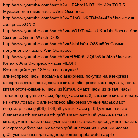
http://www.youtube.com/watch?v=_FAhrc1NO7U&t=42s ТОП 5
Мужские дешёвые часы с Али Экспресс
http://www.youtube.com/watch?v=E1nOHkKEBJs&t=47s Часы с али
экспресс XONIX
http://www.youtube.com/watch?v=oWUYFm4-_kU&t=14s Часы с Али
Экспресс Smart Watch Dz09
http://www.youtube.com/watch?v=5k-bUx0-uO8&t=59s Самые
популярные часы с Али Экспресс
http://www.youtube.com/watch?v=EPH0r6_ZQPw&t=243s Часы из
Китая с Али Экспресс - часы MEGIR
Возвращайте до 18% за все покупки!
алиэкспресс часы, посылка с aliexpress, покупки на aliexpress,
aliexpress заказ часы, заказ с китая, aliexpress как покупать, почта
китая отслеживание, часы из Китая, смарт часы из китая, часы
телефон,наручные часы, бренд часы китай, закажи в китае,товар
из китая,товары с алиэкспресс,aliexpress,умные часы,смарт
воч,смарт часы,gt08,gt 08,u8,умные часы gt 08,умные часы u
8,smart watch,smart watch gt08,smart watch u8,умные часы из
китая,умные часы обзор,умные часы с алиэкспресс,умные часы с
aliexpress,обзор умных часов gt08,инструкция к умным часам
gt08,умные часы для андроид,копия apple watch,apple