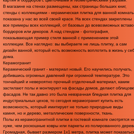
В магазине на стенах размещены, как страницы больших книг,
стенды с коллекциями - керамическая плитка для ванной комнат
показана у нас во всей своей красе. На всех стендах закреплены
все примеры всех коллекций, от базовых до всевозможных вставо
бордюров или декоров. А над стендом - фотография,
показывающая пример стиля ванной с применением этой
коллекции. Все наглядно: вы выбираете не лишь плитку, а сам
дизайн ванной, который есть возможность воплотить в жизнь у се
дома.
Керамогранит
Керамический гранит - материал новый. Его научились получать,
добившись огромных давлений при огромной температуре. Это
тончайший и невероятно прочный отделочный материал, каким
застилают полы и монтируют на фасады домов, делают облицовк
фасадов. Не так давно это была невзрачная бледная плитка для
индустриальных цехов, то сегодня керамогранит купить есть
возможность, который имитирует не только природные виды
камня, но и дерево, металлические поверхности, ткань.
Полы из керамогранитной плитки в гостевой комнате смотрятся н
хуже, чем роскошные ковры или паркеты из полированного дерев
Громадная, бывает размером 1х1 метра, плитка может показатьс