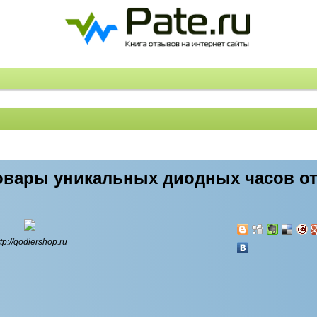
овары уникальных диодных часов от
ttp://godiershop.ru