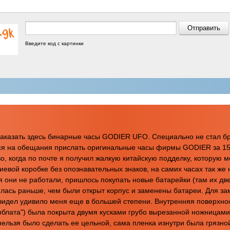
Введите код с картинки
аказать здесь бинарные часы GODIER UFO. Специально не стал бра
лся на обещания прислать оригинальные часы фирмы GODIER за 15
, когда по почте я получил жалкую китайскую подделку, которую мо
евой коробке без опознавательных знаков, на самих часах так же
 они не работали, пришлось покупать новые батарейки (там их две
илась раньше, чем были открыт корпус и заменены батареи. Для з
 увидел удивило меня еще в большей степени. Внутренняя поверхнос
блата") была покрыта двумя кусками грубо вырезанной ножницами 
нельзя было сделать ее цельной, сама пленка изнутри была грязно