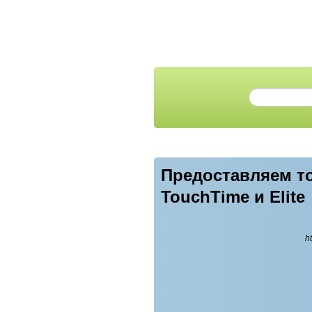
Предоставляем т
TouchTime и Elite
h