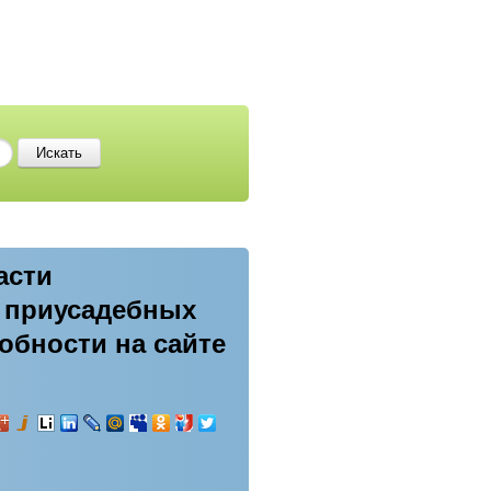
асти
е приусадебных
робности на сайте