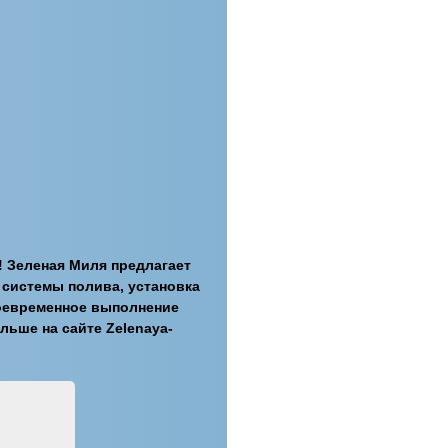
! Зеленая Миля предлагает
, системы полива, установка
воевременное выполнение
льше на сайте Zelenaya-