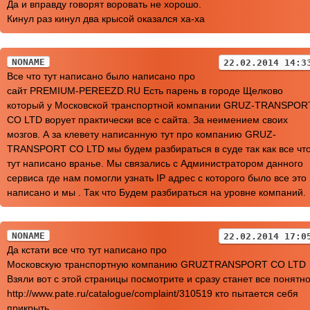
Да и вправду говорят воровать не хорошо.
Кинул раз кинул два крысой оказался ха-ха
NONAME
22.02.2014 14:3
Все что тут написано было написано про
сайт PREMIUM-PEREEZD.RU Есть парень в городе Щелково
который у Московской транспортной компании GRUZ-TRANSPOR
CO LTD ворует практически все с сайта. За неимением своих
мозгов. А за клевету написанную тут про компанию GRUZ-
TRANSPORT CO LTD мы будем разбираться в суде так как все чт
тут написано вранье. Мы связались с Администратором данного
сервиса где нам помогли узнать IP адрес с которого было все это
написано и мы . Так что Будем разбираться на уровне компаний.
NONAME
22.02.2014 17:0
Да кстати все что тут написано про
Московскую транспортную компанию GRUZTRANSPORT CO LTD
Взяли вот с этой страницы посмотрите и сразу станет все понятн
http://www.pate.ru/catalogue/complaint/310519 кто пытается себя
прикрыть.