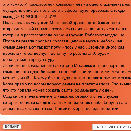
это нужно. У транспортной компании нет ни одного документа на
осуществление деятельности в сфере грузоперевозок. Отсюда
вывод ЭТО МОШЕННИКИ!!!
Пользовались услугами Московской транспортной компании
отвратительный сервис сложилось впечатление что диспетчер с
которым я разговаривала он же и грузчик. Работают медленно.
После переезда пропала золотая цепочка мужа и небольшая
сумма денег. Вот так вот получилось у нас . Звонила много раз
просила что бы вернули цепочку но результат 0. Будем
обращаться в прокуратуру.
Люди это не компания это лохотрон Московская транспортная
компания это одна большая лажа сайт постоянно меняется то ес
меняет дизайн. К чему бы это куда смотрит правительство Москвы
Когда прямо по носом воруют деньги не платят налоги. Это значи
что кто попала может создать сайт и обманывать людей.
Создается впечатление что наша налоговая и спец службы
которые должны следить за этим не работают либо берут за это
деньги и закрывают глаза. Примите меры господа политики.
NONAME
06.11.2013 02:4