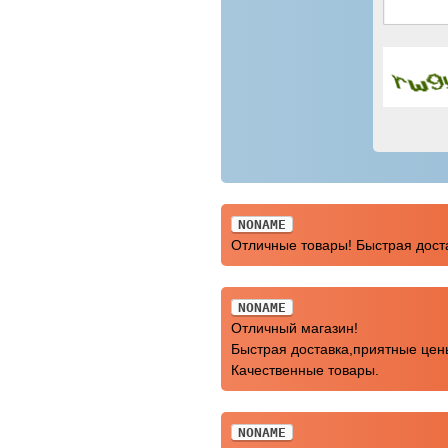
NONAME
Отличные товары! Быстрая доста
NONAME
Отличный магазин!
Быстрая доставка,приятные цен
Качественные товары.
NONAME