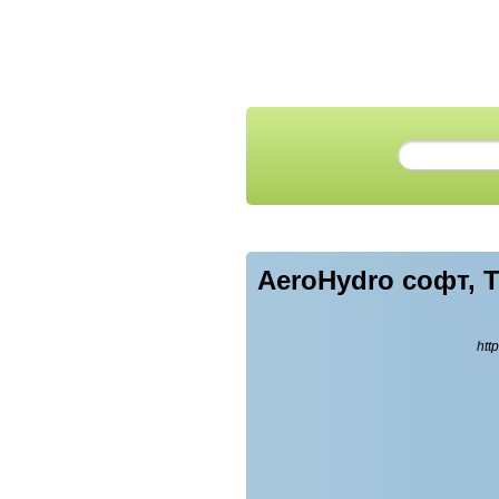
AeroHydro софт, T
htt