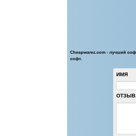
Cheapwarez.com - лучший софт
софт.
ИМЯ
ОТЗЫВ