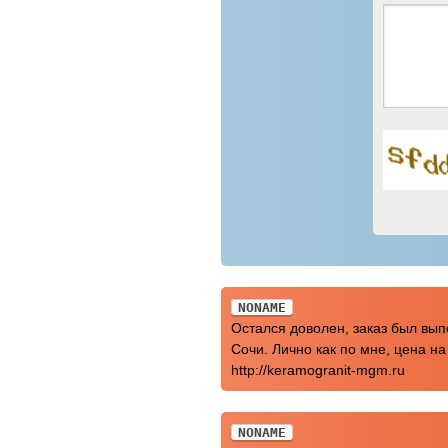
NONAME
Остался доволен, заказ был вып
Сочи. Лично как по мне, цена н
http://keramogranit-mgm.ru
NONAME