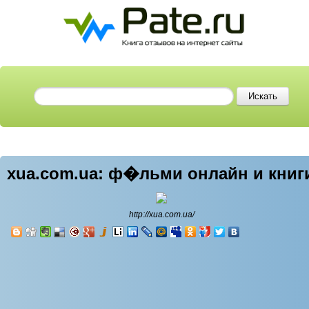
xua.com.ua: ф�льми онлайн и книг
http://xua.com.ua/