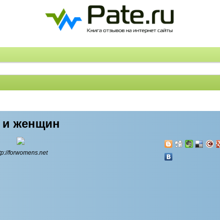
к и женщин
tp://forwomens.net