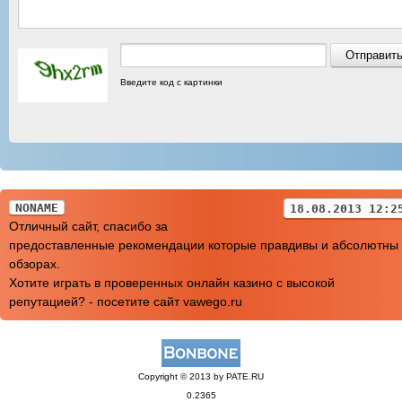
Введите код с картинки
NONAME
18.08.2013 12:2
Отличный сайт, спасибо за
предоставленные рекомендации которые правдивы и абсолютны 
обзорах.
Хотите играть в проверенных онлайн казино с высокой
репутацией? - посетите сайт vawego.ru
Copyright © 2013 by PATE.RU
0.2365