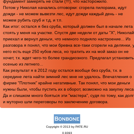
фундамент замерять не стали (!!!), что насторожило.
Потом у Николая начались отговорки: сгорела пилорама, идут
дожди - не можем вывезти лес, идут дожди каждый день - не
можем рубить сруб и т.д, и т.п.
Как итог: остался я без сруба, который должен был в начале лета
стоять у меня на участке. Спустя две недели от даты "Х", Николай
приехал и вернул деньги, что немного подняло настроение... Из
разговора я понял, что мои бревна все-таки сгорели на делянки, 
него есть еще 250 кубов леса, но тратить их на мой заказ он не
хочет, т.к. ждет чего-то более грандиозного. Предлагал установить
осенью из летнего...
Как результат я в 2012 году остался вообще без сруба, т.к. в
середине лета найти зимний лес мне не удалось. Впечатления о
фирме "Плотник" крайне негативные. Так понял, что мои деньги
нужны были, чтобы пустить их в оборот, возможно на закупку леса
Да и слишком много бояться эти "мастера", судя по тому, как дол
и муторно шли переговоры по заключению договора.
Copyright © 2013 by PATE.RU
0.9393