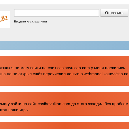
Введите код с картинки
кткак я не могу воити на саит casinovulcan.com у меня поевились
ию но не открыл сшёт перечислил деньги в webmonei кошелёк а вои
могу зайти на сайт casihovulkan.com до этого заходил без проблем
лкан наши игры