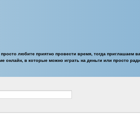
просто любите приятно провести время, тогда приглашаем вас
е онлайн, в которые можно играть на деньги или просто ради