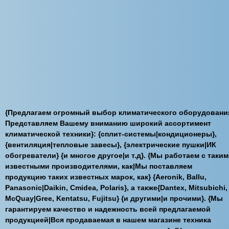
{Предлагаем огромный выбор климатического оборудовани
Представляем Вашему вниманию широкий ассортимент
климатической техники}: {сплит-системы|кондиционеры},
{вентиляция|тепловые завесы}, {электрические пушки|ИК
обогреватели} {и многое другое|и т.д}. {Мы работаем с таки
известными производителями, как|Мы поставляем
продукцию таких известных марок, как} {Aeronik, Ballu,
Panasonic|Daikin, Cmidea, Polaris}, а также{Dantex, Mitsubichi,
McQuay|Gree, Kentatsu, Fujitsu} {и другими|и прочими}. {Мы
гарантируем качество и надежность всей предлагаемой
продукцией|Вся продаваемая в нашем магазине техника