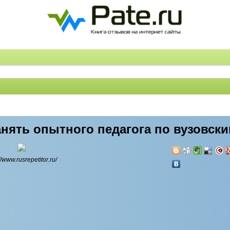
анять опытного педагога по вузовск
//www.rusrepetitor.ru/