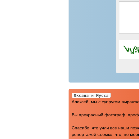
Оксана и Мусса
Алексей, мы с супругом выража
Вы прекрасный фотограф, профе
Спасибо, что учли все наши по
репортажей съемке, что, по мое