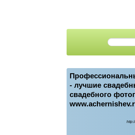
Профессиональны
- лучшие свадеб
свадебного фотог
www.achernishev.
http: