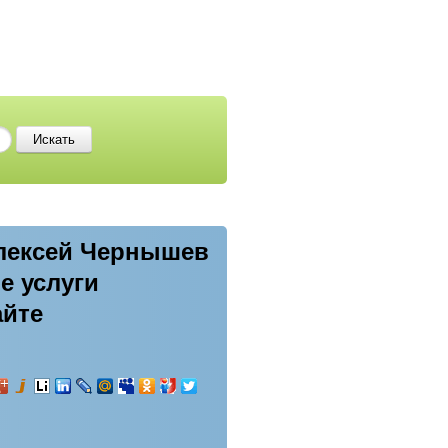
лексей Чернышев
е услуги
айте